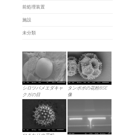
前処理装置
施設
未分類
シロツバメエダキャ
タンポポの花粉BSE
クガの目
像