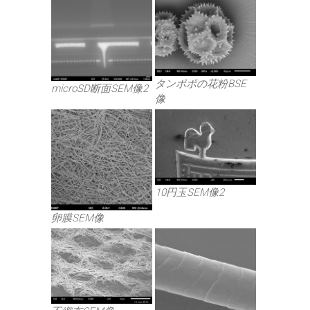
タンポポの花粉BSE
microSD断面SEM像2
像
10円玉SEM像2
卵膜SEM像