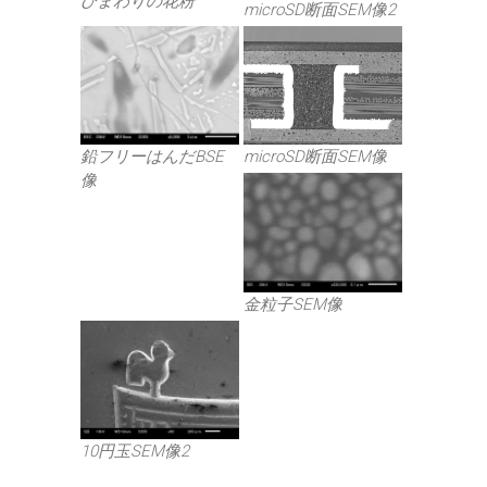
ひまわりの花粉
microSD断面SEM像2
鉛フリーはんだBSE
microSD断面SEM像
像
金粒子SEM像
10円玉SEM像2